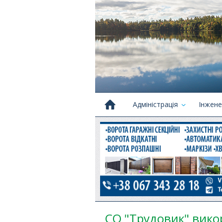
Адміністрація
Інжене
СО "Трудовик" викор