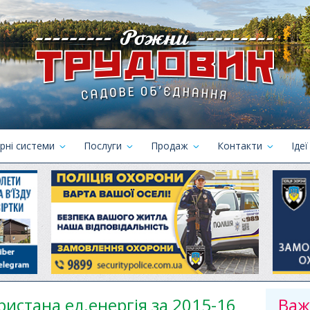
рні системи
Послуги
Продаж
Контакти
Ідеї
истана ел.енергія за 2015-16
Важ