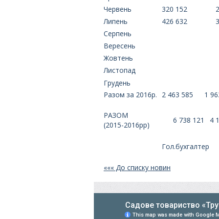
Червень
320 152
Липень
426 632
Серпень
Вересень
Жовтень
Листопад
Грудень
Разом за 2016р.
2 463 585
1 96
РАЗОМ
6 738 121
4 
(2015-2016рр)
Гол.бухгалтер
««« До списку новин