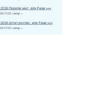
2026.Перелік мат_для Ради »»»
05/11/25 / автор —
2026.Штат.роспис_для Ради »»»
05/11/25 / автор —