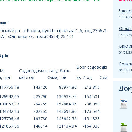
Членсь
13/04/25
вик"
Оплата
арський р-н, с.Рожни, вул.Центральна 1-А, код 23567169,
13/04/25
 АТ «Ощадбанк», тел..(04594) 25-101
Викли
01/08/23
 рік
Розкла
Борг садоводів
ЕМ
Садоводами в касу, банк
01/08/23
, грн
квт/год
Сума, грн
квт/год
Сума, грн
Док
117756,18
143426
83974,80
-212 815
-33781,38
126942,65
225790
130933,75
-154 501
3991,10
100053,33
264259
157864,96
-36 059
57811,63
134732,13
202855
143691,86
-123 544
8959,73
125706,46
163730
143642,59
-151 828
17936,13
121867,86
146614
121134,94
-164 036
-732,92