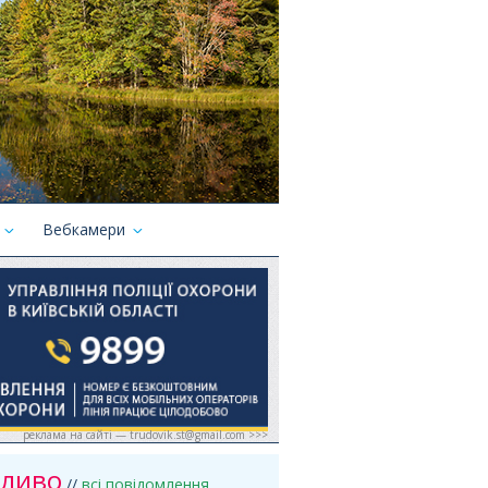
Вебкамери
реклама на сайті — trudovik.st@gmail.com >>>
ливо
//
всі повідомлення