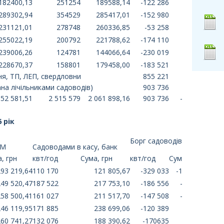
182400,13
251254
189588,14
-122 286
7188,01
289302,94
354529
285417,01
-152 980
-3885,93
231121,01
278748
260336,85
-53 258
29215,84
255022,19
200792
221788,62
-174 110
-33233,57
239006,26
124781
144066,64
-230 019
-94939,62
228670,37
158801
179458,00
-183 521
-49212,37
я, ТП, ЛЕП, свердловни
855 221
ана лічільниками садоводів)
903 736
152 581,51
2 515 579
2 061 898,16
903 736
-90 683,35
 рік
Борг садоводів
ЕМ
Садоводами в касу, банк
, грн
квт/год
Сума, грн
квт/год
Сума, грн
293 219,64
110 170
121 805,67
-329 033
-171 413,97
249 520,47
187 522
217 753,10
-186 556
-31 767,37
258 500,41
161 027
211 517,70
-147 508
-46 982,71
246 119,95
171 885
238 699,06
-120 389
-7 420,89
260 741,27
132 076
188 390,62
-170635
-72350,65