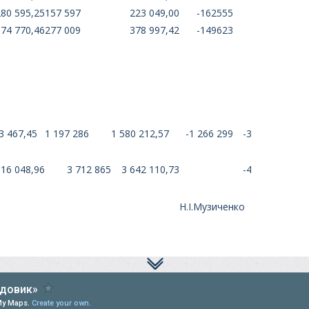
280 595,25
157 597
223 049,00
-162555
-57546,25
374 770,46
277 009
378 997,42
-149623
4226,96
3 467,45
1 197 286
1 580 212,57
-1 266 299
-383 254,88
116 048,96
3 712 865
3 642 110,73
-473 938,23
Н.І.Музиченко