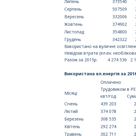
Липень
373540
Серпень
507509
Вересень
332006
Жовтень
374902
Листопад
354800
Грудень
342322
Використано на вуличне освітленн
Невідомі втрати (ел.ен. необліков
Разом за 2015р.
4 274 536
2 
Використана ел.енергія за 2016
Оплачено
Трудовиком в Р
Місяці
квт/год
Сума
Січень
439 203
Лютий
374 078
Березень
308 535
Квітень
292 274
Травень
302 711