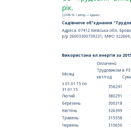
рік.
22/08/16 / автор — админ
Садівниче об"єднання "Трудо
Адреса: 07412 Київська обл, Бров
р/р 26003300739231, МФО 322669,
Використана ел.енергія за 2015
Оплачено
Трудовиком в Р
Місяці
квт/год
Сума
з 01.01.15 по
356241
31.01.15
Лютий
380291
Березень
300318
Квітень
326399
Травень
315558
Червень
310650