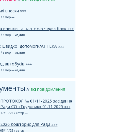
кі внески »»»
 / автор —
 внесків та платежів через банк »»»
 / автор — админ
к швидкої допомоги/АПТЕКА »»»
 / автор — админ
д автобусів »»»
 / автор — админ
ументы
//
всі повідомлення
ПРОТОКОЛ № 01/11-2025 засідання
Ради СО «Трудовик» 01.11.2025 »»»
17/11/25 / автор —
2026.Кошторис для Ради »»»
05/11/25 / автор —